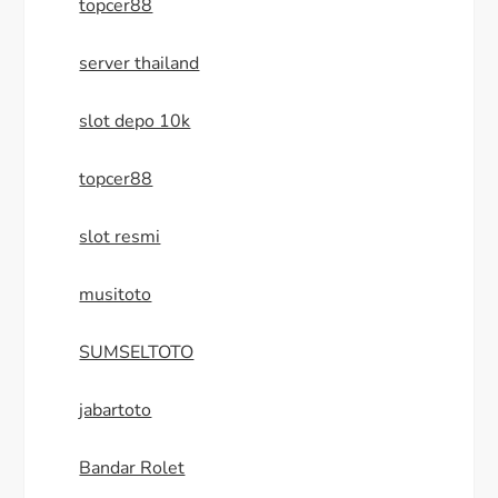
topcer88
server thailand
slot depo 10k
topcer88
slot resmi
musitoto
SUMSELTOTO
jabartoto
Bandar Rolet