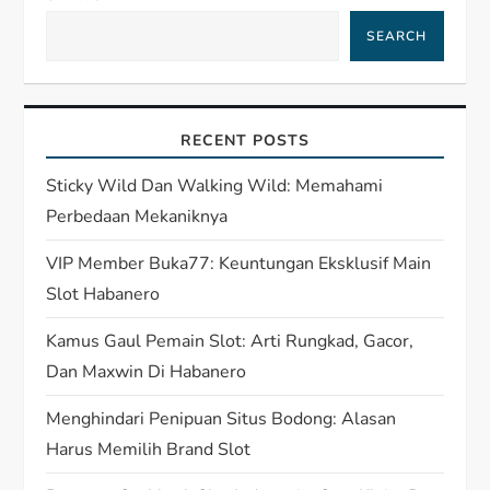
SEARCH
RECENT POSTS
Sticky Wild Dan Walking Wild: Memahami
Perbedaan Mekaniknya
VIP Member Buka77: Keuntungan Eksklusif Main
Slot Habanero
Kamus Gaul Pemain Slot: Arti Rungkad, Gacor,
Dan Maxwin Di Habanero
Menghindari Penipuan Situs Bodong: Alasan
Harus Memilih Brand Slot