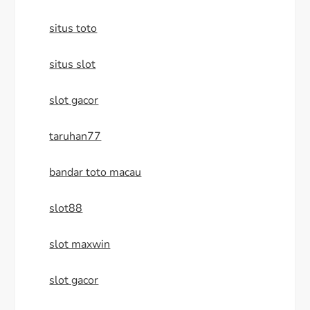
situs toto
situs slot
slot gacor
taruhan77
bandar toto macau
slot88
slot maxwin
slot gacor