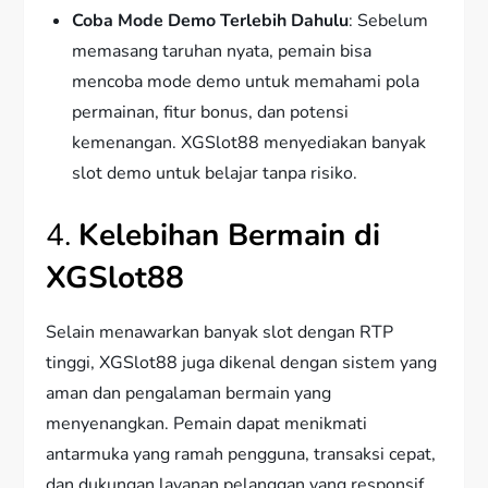
Coba Mode Demo Terlebih Dahulu
: Sebelum
memasang taruhan nyata, pemain bisa
mencoba mode demo untuk memahami pola
permainan, fitur bonus, dan potensi
kemenangan. XGSlot88 menyediakan banyak
slot demo untuk belajar tanpa risiko.
4.
Kelebihan Bermain di
XGSlot88
Selain menawarkan banyak slot dengan RTP
tinggi, XGSlot88 juga dikenal dengan sistem yang
aman dan pengalaman bermain yang
menyenangkan. Pemain dapat menikmati
antarmuka yang ramah pengguna, transaksi cepat,
dan dukungan layanan pelanggan yang responsif.