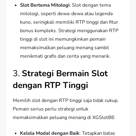
Slot Bertema Mitologi
: Slot dengan tema
mitologi, seperti dewa-dewa atau legenda
kuno, seringkali memiliki RTP tinggi dan fitur
bonus kompleks. Strategi menggunakan RTP
tinggi di slot ini memungkinkan pemain
memaksimalkan peluang menang sambil
menikmati grafis dan cerita yang menarik.
3.
Strategi Bermain Slot
dengan RTP Tinggi
Memilih slot dengan RTP tinggi saja tidak cukup.
Pemain serius perlu strategi untuk
memaksimalkan peluang menang di XGSlot88:
Kelola Modal dengan Baik
: Tetapkan batas