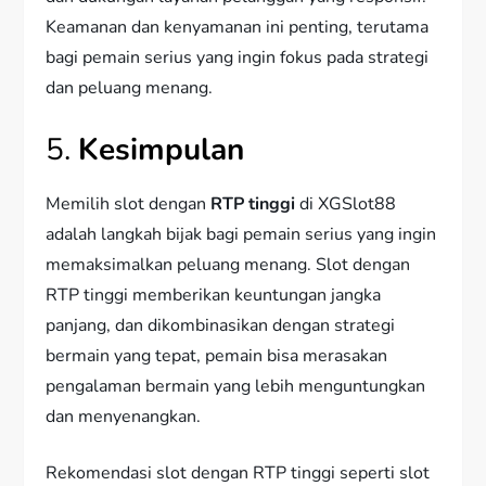
Keamanan dan kenyamanan ini penting, terutama
bagi pemain serius yang ingin fokus pada strategi
dan peluang menang.
5.
Kesimpulan
Memilih slot dengan
RTP tinggi
di XGSlot88
adalah langkah bijak bagi pemain serius yang ingin
memaksimalkan peluang menang. Slot dengan
RTP tinggi memberikan keuntungan jangka
panjang, dan dikombinasikan dengan strategi
bermain yang tepat, pemain bisa merasakan
pengalaman bermain yang lebih menguntungkan
dan menyenangkan.
Rekomendasi slot dengan RTP tinggi seperti slot