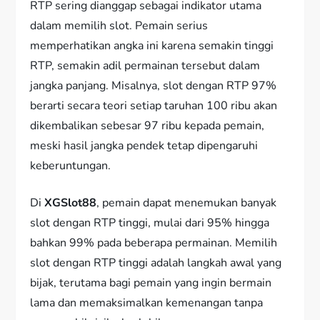
RTP sering dianggap sebagai indikator utama
dalam memilih slot. Pemain serius
memperhatikan angka ini karena semakin tinggi
RTP, semakin adil permainan tersebut dalam
jangka panjang. Misalnya, slot dengan RTP 97%
berarti secara teori setiap taruhan 100 ribu akan
dikembalikan sebesar 97 ribu kepada pemain,
meski hasil jangka pendek tetap dipengaruhi
keberuntungan.
Di
XGSlot88
, pemain dapat menemukan banyak
slot dengan RTP tinggi, mulai dari 95% hingga
bahkan 99% pada beberapa permainan. Memilih
slot dengan RTP tinggi adalah langkah awal yang
bijak, terutama bagi pemain yang ingin bermain
lama dan memaksimalkan kemenangan tanpa