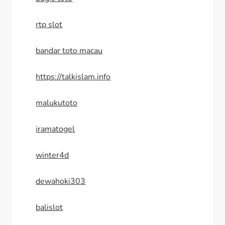
rtp slot
bandar toto macau
https://talkislam.info
malukutoto
iramatogel
winter4d
dewahoki303
balislot