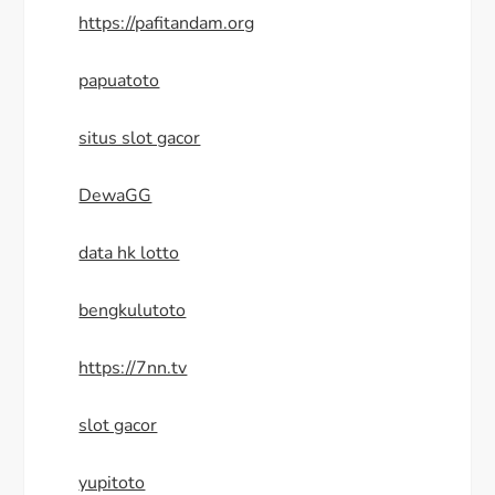
https://pafitandam.org
papuatoto
situs slot gacor
DewaGG
data hk lotto
bengkulutoto
https://7nn.tv
slot gacor
yupitoto