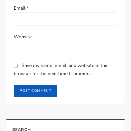
Email
*
Website
Save my name, email, and website in this
browser for the next time I comment.
SEARCH