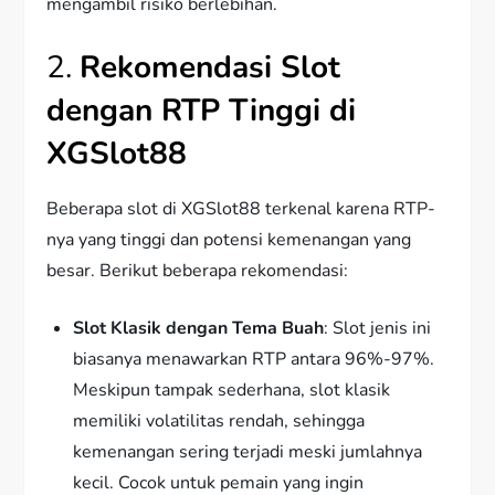
mengambil risiko berlebihan.
2.
Rekomendasi Slot
dengan RTP Tinggi di
XGSlot88
Beberapa slot di XGSlot88 terkenal karena RTP-
nya yang tinggi dan potensi kemenangan yang
besar. Berikut beberapa rekomendasi:
Slot Klasik dengan Tema Buah
: Slot jenis ini
biasanya menawarkan RTP antara 96%-97%.
Meskipun tampak sederhana, slot klasik
memiliki volatilitas rendah, sehingga
kemenangan sering terjadi meski jumlahnya
kecil. Cocok untuk pemain yang ingin