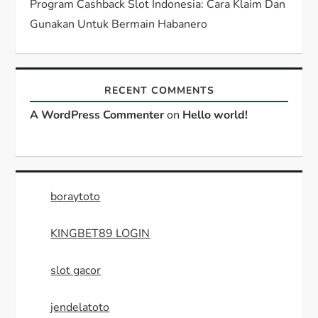
Program Cashback Slot Indonesia: Cara Klaim Dan
Gunakan Untuk Bermain Habanero
RECENT COMMENTS
A WordPress Commenter
on
Hello world!
boraytoto
KINGBET89 LOGIN
slot gacor
jendelatoto