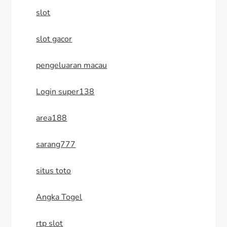
slot
slot gacor
pengeluaran macau
Login super138
area188
sarang777
situs toto
Angka Togel
rtp slot