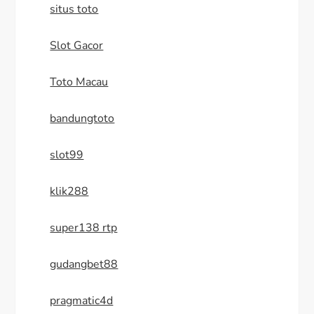
situs toto
Slot Gacor
Toto Macau
bandungtoto
slot99
klik288
super138 rtp
gudangbet88
pragmatic4d