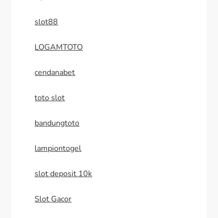
slot88
LOGAMTOTO
cendanabet
toto slot
bandungtoto
lampiontogel
slot deposit 10k
Slot Gacor