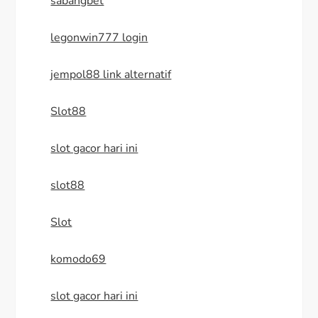
sabangbet
legonwin777 login
jempol88 link alternatif
Slot88
slot gacor hari ini
slot88
Slot
komodo69
slot gacor hari ini