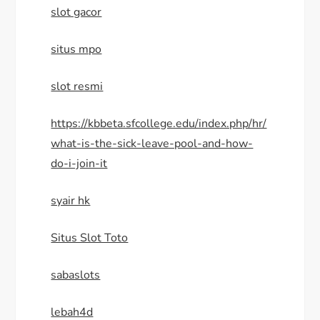
slot gacor
situs mpo
slot resmi
https://kbbeta.sfcollege.edu/index.php/hr/
what-is-the-sick-leave-pool-and-how-
do-i-join-it
syair hk
Situs Slot Toto
sabaslots
lebah4d