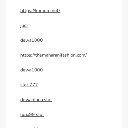
https://komum.net/
judi
dewa1000
https://themaharanifashion.com/
dewa1000
slot 777
dewamuda slot
luna99 slot