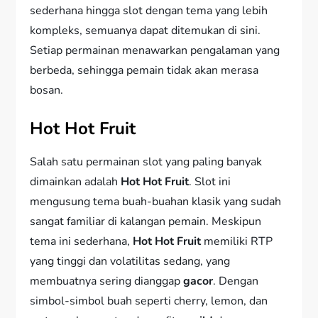
sederhana hingga slot dengan tema yang lebih
kompleks, semuanya dapat ditemukan di sini.
Setiap permainan menawarkan pengalaman yang
berbeda, sehingga pemain tidak akan merasa
bosan.
Hot Hot Fruit
Salah satu permainan slot yang paling banyak
dimainkan adalah
Hot Hot Fruit
. Slot ini
mengusung tema buah-buahan klasik yang sudah
sangat familiar di kalangan pemain. Meskipun
tema ini sederhana,
Hot Hot Fruit
memiliki RTP
yang tinggi dan volatilitas sedang, yang
membuatnya sering dianggap
gacor
. Dengan
simbol-simbol buah seperti cherry, lemon, dan