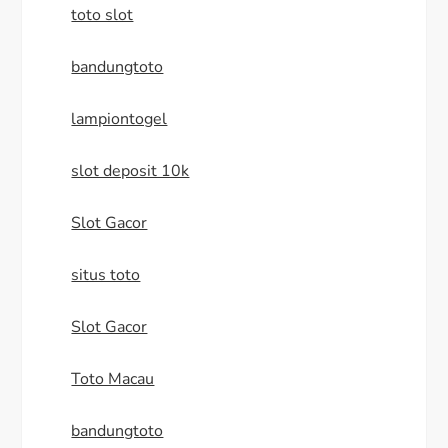
toto slot
bandungtoto
lampiontogel
slot deposit 10k
Slot Gacor
situs toto
Slot Gacor
Toto Macau
bandungtoto