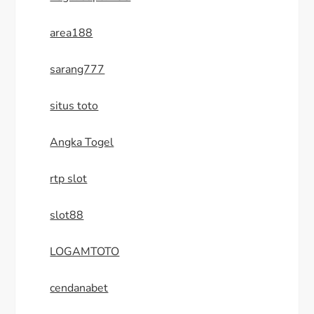
area188
sarang777
situs toto
Angka Togel
rtp slot
slot88
LOGAMTOTO
cendanabet