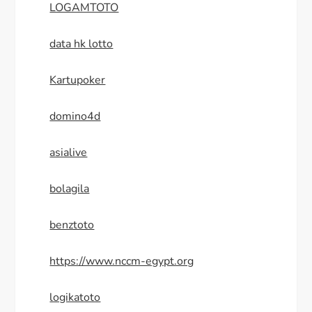
LOGAMTOTO
data hk lotto
Kartupoker
domino4d
asialive
bolagila
benztoto
https://www.nccm-egypt.org
logikatoto