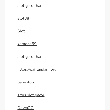
slot gacor hari ini
slot88
Slot
komodo69
slot gacor hari ini
https://pafitandam.org
papuatoto
situs slot gacor
DewaGG