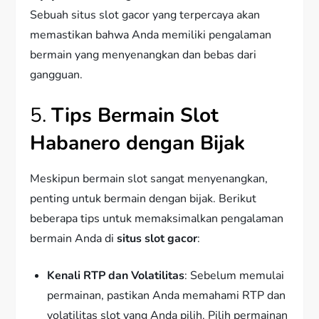
Sebuah situs slot gacor yang terpercaya akan
memastikan bahwa Anda memiliki pengalaman
bermain yang menyenangkan dan bebas dari
gangguan.
5.
Tips Bermain Slot
Habanero dengan Bijak
Meskipun bermain slot sangat menyenangkan,
penting untuk bermain dengan bijak. Berikut
beberapa tips untuk memaksimalkan pengalaman
bermain Anda di
situs slot gacor
:
Kenali RTP dan Volatilitas
: Sebelum memulai
permainan, pastikan Anda memahami RTP dan
volatilitas slot yang Anda pilih. Pilih permainan