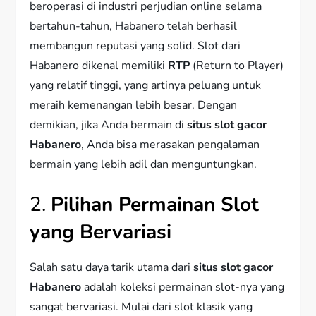
beroperasi di industri perjudian online selama
bertahun-tahun, Habanero telah berhasil
membangun reputasi yang solid. Slot dari
Habanero dikenal memiliki
RTP
(Return to Player)
yang relatif tinggi, yang artinya peluang untuk
meraih kemenangan lebih besar. Dengan
demikian, jika Anda bermain di
situs slot gacor
Habanero
, Anda bisa merasakan pengalaman
bermain yang lebih adil dan menguntungkan.
2.
Pilihan Permainan Slot
yang Bervariasi
Salah satu daya tarik utama dari
situs slot gacor
Habanero
adalah koleksi permainan slot-nya yang
sangat bervariasi. Mulai dari slot klasik yang