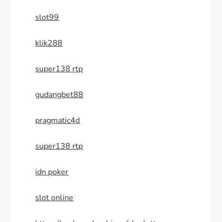
slot99
klik288
super138 rtp
gudangbet88
pragmatic4d
super138 rtp
idn poker
slot online