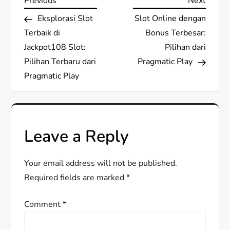
P
Previous
Next
Previous
Next
Post
Post
Eksplorasi Slot
Slot Online dengan
o
Terbaik di
Bonus Terbesar:
s
Jackpot108 Slot:
Pilihan dari
Pilihan Terbaru dari
Pragmatic Play
t
Pragmatic Play
n
a
Leave a Reply
v
Your email address will not be published.
i
Required fields are marked
*
g
Comment
*
a