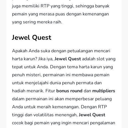
juga memiliki RTP yang tinggi, sehingga banyak
pemain yang merasa puas dengan kemenangan
yang sering mereka raih.
Jewel Quest
Apakah Anda suka dengan petualangan mencari
harta karun? Jika iya,
Jewel Quest
adalah slot yang
tepat untuk Anda. Dengan tema harta karun yang
penuh misteri, permainan ini membawa pemain
untuk menjelajahi dunia penuh permata dan
hadiah menarik. Fitur
bonus round
dan
multipliers
dalam permainan ini akan memperbesar peluang
Anda untuk meraih kemenangan. Dengan RTP
tinggi dan volatilitas menengah,
Jewel Quest
cocok bagi pemain yang ingin mencari pengalaman