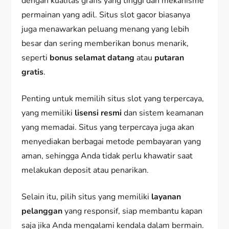
dengan kualitas grafis yang tinggi dan mekanisme
permainan yang adil. Situs slot gacor biasanya
juga menawarkan peluang menang yang lebih
besar dan sering memberikan bonus menarik,
seperti
bonus selamat datang
atau
putaran
gratis
.
Penting untuk memilih situs slot yang terpercaya,
yang memiliki
lisensi resmi
dan sistem keamanan
yang memadai. Situs yang terpercaya juga akan
menyediakan berbagai metode pembayaran yang
aman, sehingga Anda tidak perlu khawatir saat
melakukan deposit atau penarikan.
Selain itu, pilih situs yang memiliki
layanan
pelanggan
yang responsif, siap membantu kapan
saja jika Anda mengalami kendala dalam bermain.