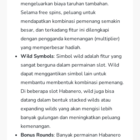
mengeluarkan biaya taruhan tambahan.
Selama free spins, peluang untuk
mendapatkan kombinasi pemenang semakin
besar, dan terkadang fitur ini dilengkapi
dengan pengganda kemenangan (multiplier)
yang memperbesar hadiah.
Wild Symbols
: Simbol wild adalah fitur yang
sangat berguna dalam permainan slot. Wild
dapat menggantikan simbol lain untuk
membantu membentuk kombinasi pemenang.
Di beberapa slot Habanero, wild juga bisa
datang dalam bentuk stacked wilds atau
expanding wilds yang akan mengisi lebih
banyak gulungan dan meningkatkan peluang
kemenangan.
Bonus Rounds
: Banyak permainan Habanero