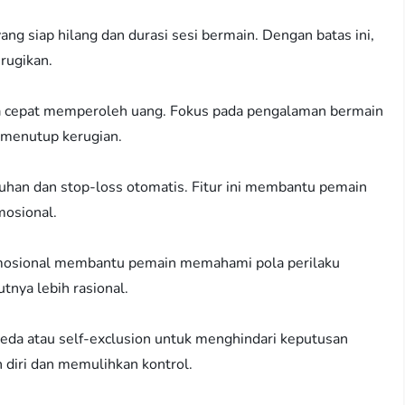
g siap hilang dan durasi sesi bermain. Dengan batas ini,
rugikan.
ara cepat memperoleh uang. Fokus pada pengalaman bermain
 menutup kerugian.
ruhan dan stop-loss otomatis. Fitur ini membantu pemain
mosional.
emosional membantu pemain memahami pola perilaku
tnya lebih rasional.
 jeda atau self-exclusion untuk menghindari keputusan
 diri dan memulihkan kontrol.