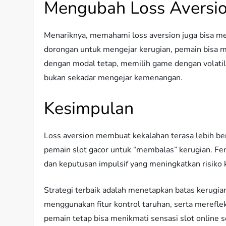
Mengubah Loss Aversio
Menariknya, memahami loss aversion juga bisa m
dorongan untuk mengejar kerugian, pemain bisa me
dengan modal tetap, memilih game dengan volatili
bukan sekadar mengejar kemenangan.
Kesimpulan
Loss aversion membuat kekalahan terasa lebih b
pemain slot gacor untuk “membalas” kerugian. Fen
dan keputusan impulsif yang meningkatkan risiko k
Strategi terbaik adalah menetapkan batas kerugi
menggunakan fitur kontrol taruhan, serta merefl
pemain tetap bisa menikmati sensasi slot online