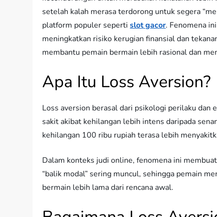
setelah kalah merasa terdorong untuk segera “me
platform populer seperti
slot gacor
. Fenomena ini
meningkatkan risiko kerugian finansial dan teka
membantu pemain bermain lebih rasional dan men
Apa Itu Loss Aversion?
Loss aversion berasal dari psikologi perilaku dan
sakit akibat kehilangan lebih intens daripada se
kehilangan 100 ribu rupiah terasa lebih menyaki
Dalam konteks judi online, fenomena ini membuat 
“balik modal” sering muncul, sehingga pemain meng
bermain lebih lama dari rencana awal.