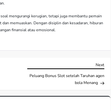
an.
soal mengurangi kerugian, tetapi juga membantu pemain
 dan memuaskan. Dengan disiplin dan kesadaran, hiburan
angan finansial atau emosional.
Nex
Next
Pos
Peluang Bonus Slot setelah Taruhan agen
bola Menang