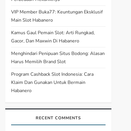
VIP Member Buka77: Keuntungan Eksklusif
Main Slot Habanero
Kamus Gaul Pemain Slot: Arti Rungkad,
Gacor, Dan Maxwin Di Habanero
Menghindari Penipuan Situs Bodong: Alasan
Harus Memilih Brand Slot
Program Cashback Slot Indonesia: Cara
Klaim Dan Gunakan Untuk Bermain
Habanero
RECENT COMMENTS