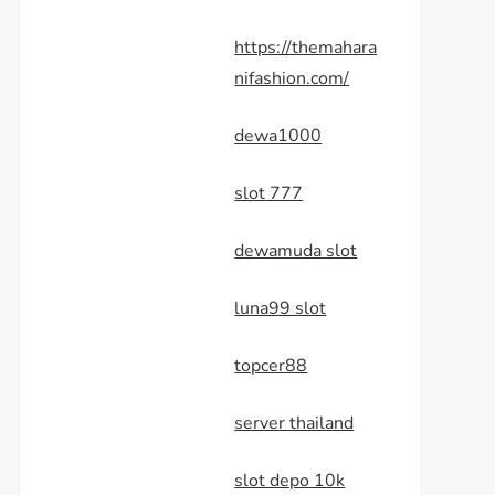
https://themahara
nifashion.com/
dewa1000
slot 777
dewamuda slot
luna99 slot
topcer88
server thailand
slot depo 10k