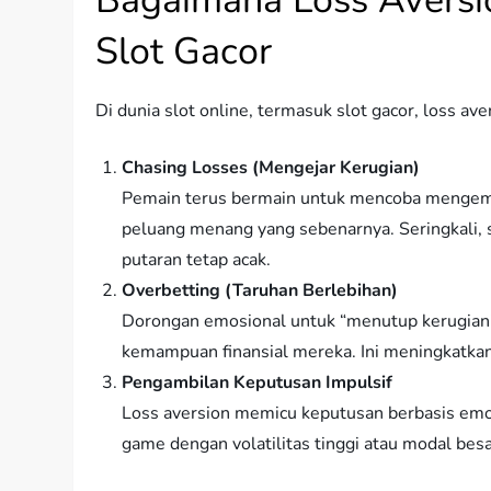
Bagaimana Loss Avers
Slot Gacor
Di dunia slot online, termasuk slot gacor, loss av
Chasing Losses (Mengejar Kerugian)
Pemain terus bermain untuk mencoba mengem
peluang menang yang sebenarnya. Seringkali, s
putaran tetap acak.
Overbetting (Taruhan Berlebihan)
Dorongan emosional untuk “menutup kerugian
kemampuan finansial mereka. Ini meningkatkan 
Pengambilan Keputusan Impulsif
Loss aversion memicu keputusan berbasis emos
game dengan volatilitas tinggi atau modal be