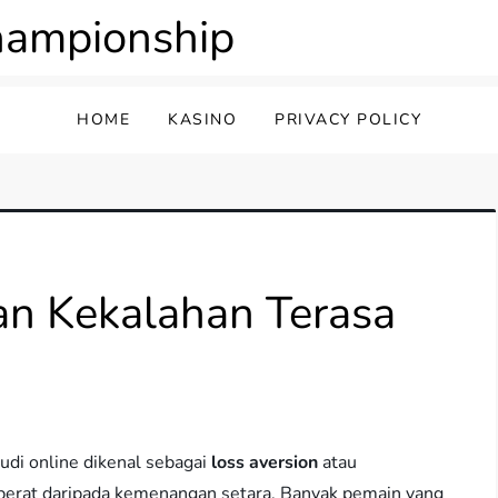
hampionship
HOME
KASINO
PRIVACY POLICY
an Kekalahan Terasa
udi online dikenal sebagai
loss aversion
atau
berat daripada kemenangan setara. Banyak pemain yang