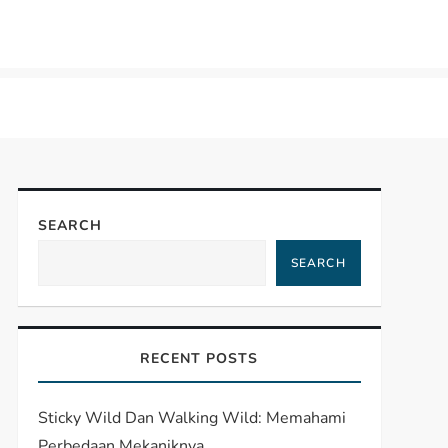
SEARCH
SEARCH
RECENT POSTS
Sticky Wild Dan Walking Wild: Memahami
Perbedaan Mekaniknya