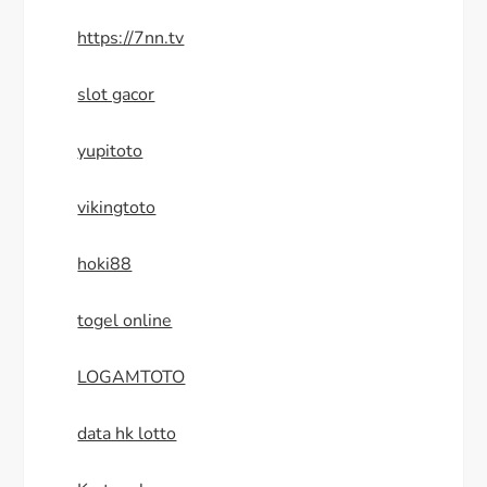
https://7nn.tv
slot gacor
yupitoto
vikingtoto
hoki88
togel online
LOGAMTOTO
data hk lotto