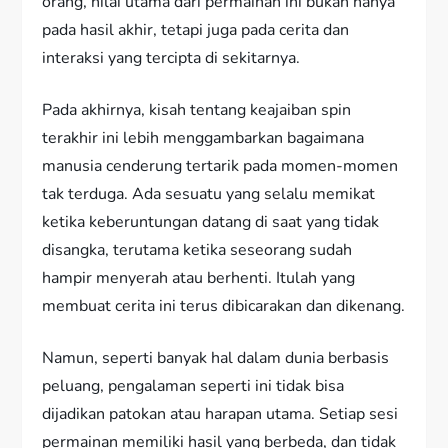
orang, nilai utama dari permainan ini bukan hanya
pada hasil akhir, tetapi juga pada cerita dan
interaksi yang tercipta di sekitarnya.
Pada akhirnya, kisah tentang keajaiban spin
terakhir ini lebih menggambarkan bagaimana
manusia cenderung tertarik pada momen-momen
tak terduga. Ada sesuatu yang selalu memikat
ketika keberuntungan datang di saat yang tidak
disangka, terutama ketika seseorang sudah
hampir menyerah atau berhenti. Itulah yang
membuat cerita ini terus dibicarakan dan dikenang.
Namun, seperti banyak hal dalam dunia berbasis
peluang, pengalaman seperti ini tidak bisa
dijadikan patokan atau harapan utama. Setiap sesi
permainan memiliki hasil yang berbeda, dan tidak