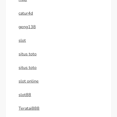
catur4d
geng138
slot
situs toto
situs toto
slot online
slot88
Teratai888