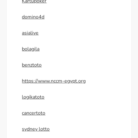
Kartupoker
domino4d
asialive
bolagila
benztoto
https://www.nccm-egypt.org
logikatoto
cancertoto
sydney lotto