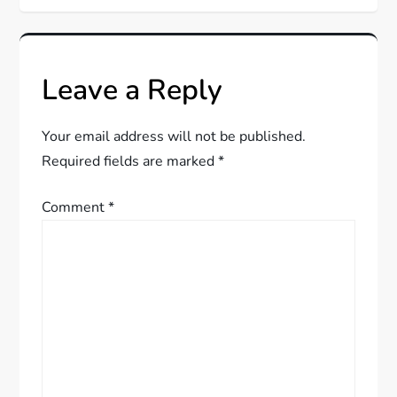
n
a
Leave a Reply
v
Your email address will not be published.
i
Required fields are marked
*
g
Comment
*
a
t
i
o