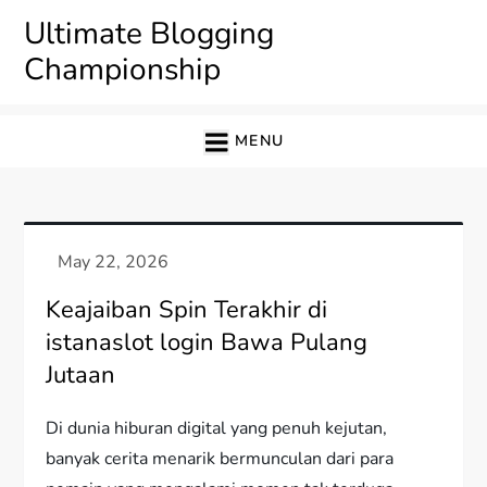
Skip
Ultimate Blogging
to
Championship
content
MENU
Keajaiban Spin Terakhir di
istanaslot login Bawa Pulang
Jutaan
Di dunia hiburan digital yang penuh kejutan,
banyak cerita menarik bermunculan dari para