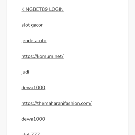
KINGBET89 LOGIN
slot gacor
jendelatoto
https://komum.net/
judi
dewa1000
https://themaharanifashion.com/
dewa1000
slot 777