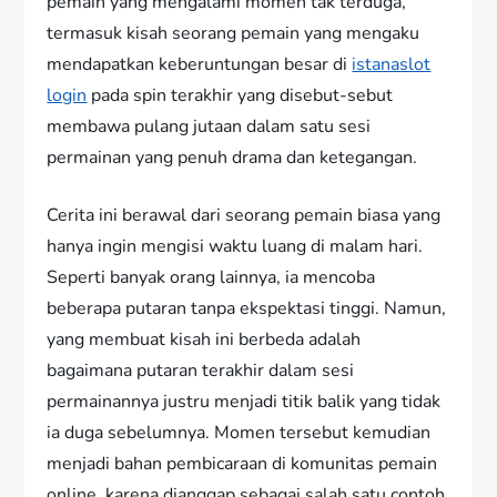
pemain yang mengalami momen tak terduga,
termasuk kisah seorang pemain yang mengaku
mendapatkan keberuntungan besar di
istanaslot
login
pada spin terakhir yang disebut-sebut
membawa pulang jutaan dalam satu sesi
permainan yang penuh drama dan ketegangan.
Cerita ini berawal dari seorang pemain biasa yang
hanya ingin mengisi waktu luang di malam hari.
Seperti banyak orang lainnya, ia mencoba
beberapa putaran tanpa ekspektasi tinggi. Namun,
yang membuat kisah ini berbeda adalah
bagaimana putaran terakhir dalam sesi
permainannya justru menjadi titik balik yang tidak
ia duga sebelumnya. Momen tersebut kemudian
menjadi bahan pembicaraan di komunitas pemain
online, karena dianggap sebagai salah satu contoh