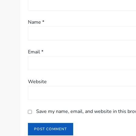
i
o
Name
*
n
Email
*
Website
Save my name, email, and website in this bro