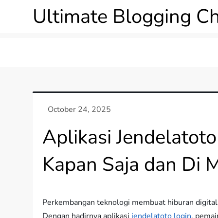
Skip
Ultimate Blogging C
to
content
Aplikasi Jendelatoto
Kapan Saja dan Di 
Perkembangan teknologi membuat hiburan digital
Dengan hadirnya aplikasi
jendelatoto login
, pemai