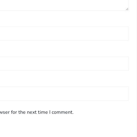
wser for the next time I comment.