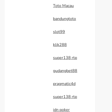
Toto Macau
bandungtoto
slot99
klik288
super138 rtp
gudangbet88
pragmatic4d
super138 rtp
idn poker