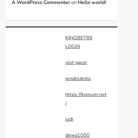
A WordPress Commenter
on
Hello world!
KINGBET89
LOGIN
slot gacor
jendelatoto
https://komum.net
/
judi
dewa1000