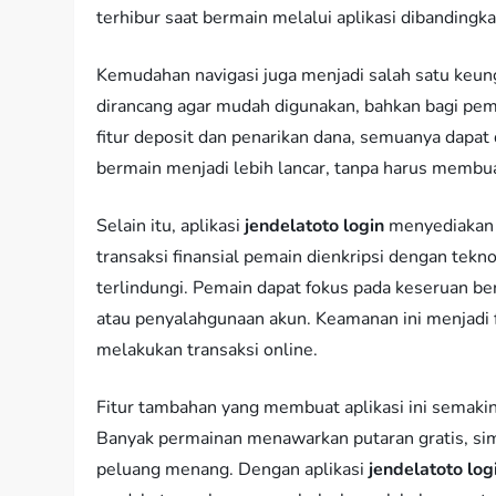
terhibur saat bermain melalui aplikasi dibandingka
Kemudahan navigasi juga menjadi salah satu keun
dirancang agar mudah digunakan, bahkan bagi pemu
fitur deposit dan penarikan dana, semuanya dapat
bermain menjadi lebih lancar, tanpa harus memb
Selain itu, aplikasi
jendelatoto login
menyediakan f
transaksi finansial pemain dienkripsi dengan tekn
terlindungi. Pemain dapat fokus pada keseruan ber
atau penyalahgunaan akun. Keamanan ini menjadi f
melakukan transaksi online.
Fitur tambahan yang membuat aplikasi ini semakin
Banyak permainan menawarkan putaran gratis, sim
peluang menang. Dengan aplikasi
jendelatoto log