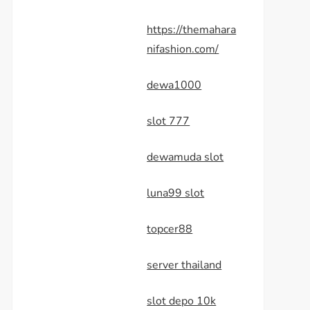
https://themahara
nifashion.com/
dewa1000
slot 777
dewamuda slot
luna99 slot
topcer88
server thailand
slot depo 10k