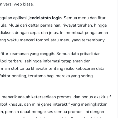
n versi web biasa.
ggulan aplikasi
jendelatoto login
. Semua menu dan fitur
la. Mulai dari daftar permainan, riwayat taruhan, hingga
 diakses dengan cepat dan jelas. Ini membuat pengalaman
uang waktu mencari tombol atau menu yang tersembunyi.
itur keamanan yang canggih. Semua data pribadi dan
ologi terbaru, sehingga informasi tetap aman dan
main slot tanpa khawatir tentang risiko kebocoran data
aktor penting, terutama bagi mereka yang sering
 menarik adalah ketersediaan promosi dan bonus eksklusif.
bol khusus, dan mini game interaktif yang meningkatkan
in
, pemain dapat mengakses semua promosi ini dengan