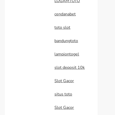
LOGAMTOTO
cendanabet
toto slot
bandungtoto
lampiontogel
slot deposit 10k
Slot Gacor
situs toto
Slot Gacor