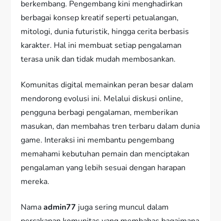
berkembang. Pengembang kini menghadirkan
berbagai konsep kreatif seperti petualangan,
mitologi, dunia futuristik, hingga cerita berbasis
karakter. Hal ini membuat setiap pengalaman
terasa unik dan tidak mudah membosankan.
Komunitas digital memainkan peran besar dalam
mendorong evolusi ini. Melalui diskusi online,
pengguna berbagi pengalaman, memberikan
masukan, dan membahas tren terbaru dalam dunia
game. Interaksi ini membantu pengembang
memahami kebutuhan pemain dan menciptakan
pengalaman yang lebih sesuai dengan harapan
mereka.
Nama
admin77
juga sering muncul dalam