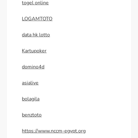
togel online
LOGAMTOTO
data hk lotto
Kartupoker
domino4d
asialive
bolagila
benztoto
https://www.nccm-egypt.org