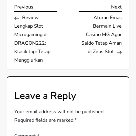
P
Previous
Next
Previous
Next
Post
Post
Review
Aturan Emas
o
Lengkap Slot
Bermain Live
s
Microgaming di
Casino MG Agar
DRAGON222:
Saldo Tetap Aman
t
Klasik tapi Tetap
di Zeus Slot
Menggiurkan
n
a
v
Leave a Reply
i
Your email address will not be published.
g
Required fields are marked
*