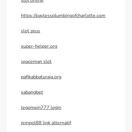
slot online
https://paylessplumbingofcharlotte.com
slot zeus
super-helper.org
spaceman slot
pafikabbaturaja.org
sabangbet
legonwin777 login
jempol88 link alternatif