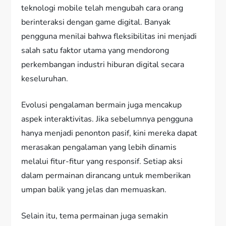
teknologi mobile telah mengubah cara orang
berinteraksi dengan game digital. Banyak
pengguna menilai bahwa fleksibilitas ini menjadi
salah satu faktor utama yang mendorong
perkembangan industri hiburan digital secara
keseluruhan.
Evolusi pengalaman bermain juga mencakup
aspek interaktivitas. Jika sebelumnya pengguna
hanya menjadi penonton pasif, kini mereka dapat
merasakan pengalaman yang lebih dinamis
melalui fitur-fitur yang responsif. Setiap aksi
dalam permainan dirancang untuk memberikan
umpan balik yang jelas dan memuaskan.
Selain itu, tema permainan juga semakin