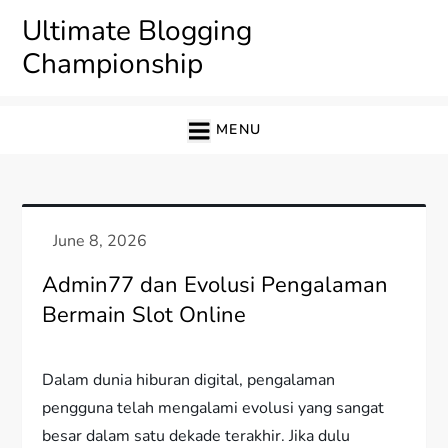
Skip
Ultimate Blogging
to
Championship
content
MENU
Admin77 dan Evolusi Pengalaman
Bermain Slot Online
Dalam dunia hiburan digital, pengalaman
pengguna telah mengalami evolusi yang sangat
besar dalam satu dekade terakhir. Jika dulu