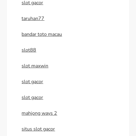
slot gacor
taruhan77
bandar toto macau
slot88
slot maxwin
slot gacor
slot gacor
mahjong ways 2
situs slot gacor