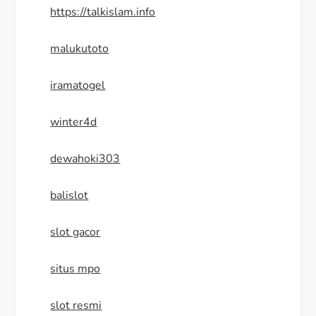
https://talkislam.info
malukutoto
iramatogel
winter4d
dewahoki303
balislot
slot gacor
situs mpo
slot resmi