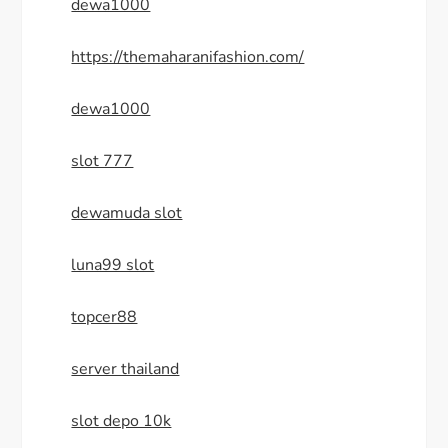
dewa1000
https://themaharanifashion.com/
dewa1000
slot 777
dewamuda slot
luna99 slot
topcer88
server thailand
slot depo 10k