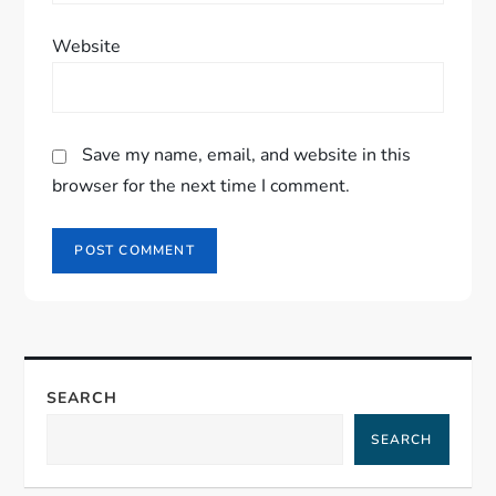
Website
Save my name, email, and website in this
browser for the next time I comment.
SEARCH
SEARCH