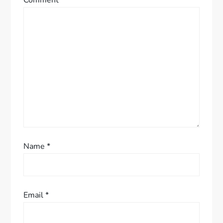
a
Comment
*
t
i
o
n
Name
*
Email
*