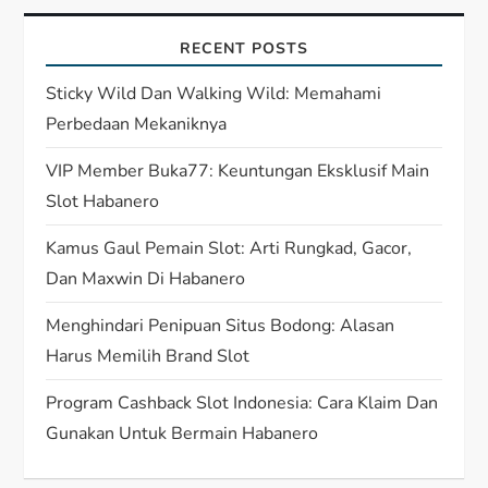
RECENT POSTS
Sticky Wild Dan Walking Wild: Memahami
Perbedaan Mekaniknya
VIP Member Buka77: Keuntungan Eksklusif Main
Slot Habanero
Kamus Gaul Pemain Slot: Arti Rungkad, Gacor,
Dan Maxwin Di Habanero
Menghindari Penipuan Situs Bodong: Alasan
Harus Memilih Brand Slot
Program Cashback Slot Indonesia: Cara Klaim Dan
Gunakan Untuk Bermain Habanero