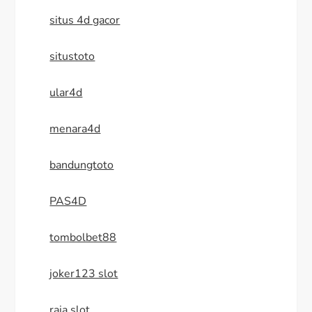
situs 4d gacor
situstoto
ular4d
menara4d
bandungtoto
PAS4D
tombolbet88
joker123 slot
raja slot