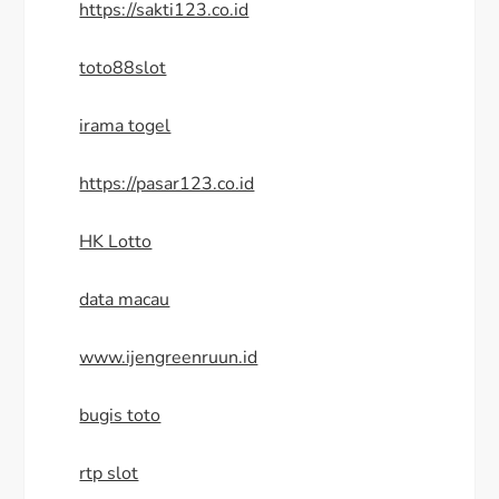
https://sakti123.co.id
toto88slot
irama togel
https://pasar123.co.id
HK Lotto
data macau
www.ijengreenruun.id
bugis toto
rtp slot