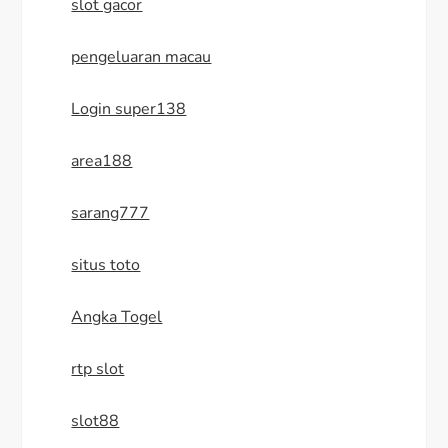
slot gacor
pengeluaran macau
Login super138
area188
sarang777
situs toto
Angka Togel
rtp slot
slot88