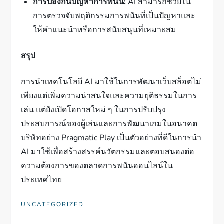
การป้องกันปัญหาการพนัน:
AI สามารถช่วยใน
การตรวจจับพฤติกรรมการพนันที่เป็นปัญหาและ
ให้คำแนะนำหรือการสนับสนุนที่เหมาะสม
สรุป
การนำเทคโนโลยี AI มาใช้ในการพัฒนาเว็บสล็อตไม่
เพียงแต่เพิ่มความน่าสนใจและความยุติธรรมในการ
เล่น แต่ยังเปิดโอกาสใหม่ ๆ ในการปรับปรุง
ประสบการณ์ของผู้เล่นและการพัฒนาเกมในอนาคต
บริษัทอย่าง Pragmatic Play เป็นตัวอย่างที่ดีในการนำ
AI มาใช้เพื่อสร้างสรรค์นวัตกรรมและตอบสนองต่อ
ความต้องการของตลาดการพนันออนไลน์ใน
ประเทศไทย
UNCATEGORIZED