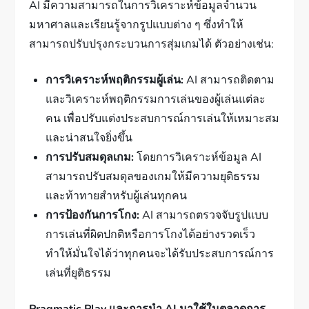
AI มีความสามารถในการวิเคราะห์ข้อมูลจำนวน
มหาศาลและเรียนรู้จากรูปแบบต่าง ๆ ซึ่งทำให้
สามารถปรับปรุงกระบวนการสุ่มเกมได้ ตัวอย่างเช่น:
การวิเคราะห์พฤติกรรมผู้เล่น:
AI สามารถติดตาม
และวิเคราะห์พฤติกรรมการเล่นของผู้เล่นแต่ละ
คน เพื่อปรับแต่งประสบการณ์การเล่นให้เหมาะสม
และน่าสนใจยิ่งขึ้น
การปรับสมดุลเกม:
โดยการวิเคราะห์ข้อมูล AI
สามารถปรับสมดุลของเกมให้มีความยุติธรรม
และท้าทายสำหรับผู้เล่นทุกคน
การป้องกันการโกง:
AI สามารถตรวจจับรูปแบบ
การเล่นที่ผิดปกติหรือการโกงได้อย่างรวดเร็ว
ทำให้มั่นใจได้ว่าทุกคนจะได้รับประสบการณ์การ
เล่นที่ยุติธรรม