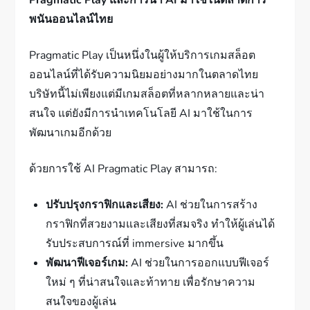
Pragmatic Play และการนำ AI มาใช้ในตลาดการ
พนันออนไลน์ไทย
Pragmatic Play เป็นหนึ่งในผู้ให้บริการเกมสล็อต
ออนไลน์ที่ได้รับความนิยมอย่างมากในตลาดไทย
บริษัทนี้ไม่เพียงแต่มีเกมสล็อตที่หลากหลายและน่า
สนใจ แต่ยังมีการนำเทคโนโลยี AI มาใช้ในการ
พัฒนาเกมอีกด้วย
ด้วยการใช้ AI Pragmatic Play สามารถ:
ปรับปรุงกราฟิกและเสียง:
AI ช่วยในการสร้าง
กราฟิกที่สวยงามและเสียงที่สมจริง ทำให้ผู้เล่นได้
รับประสบการณ์ที่ immersive มากขึ้น
พัฒนาฟีเจอร์เกม:
AI ช่วยในการออกแบบฟีเจอร์
ใหม่ ๆ ที่น่าสนใจและท้าทาย เพื่อรักษาความ
สนใจของผู้เล่น