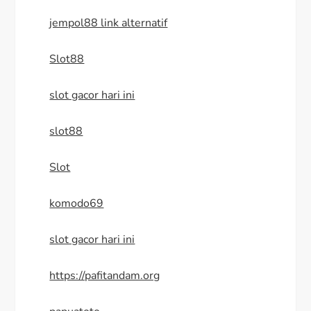
jempol88 link alternatif
Slot88
slot gacor hari ini
slot88
Slot
komodo69
slot gacor hari ini
https://pafitandam.org