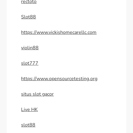
rectoto
Slot88
https://www.vickishomecarellc.com
violin88
slot777
https://www.opensourcetesting.org
situs slot gacor
Live HK
slot88