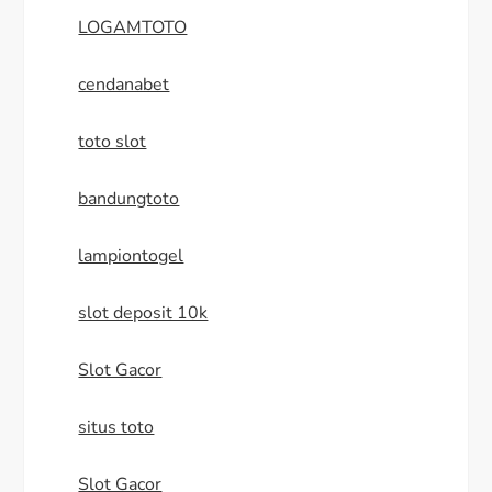
LOGAMTOTO
cendanabet
toto slot
bandungtoto
lampiontogel
slot deposit 10k
Slot Gacor
situs toto
Slot Gacor