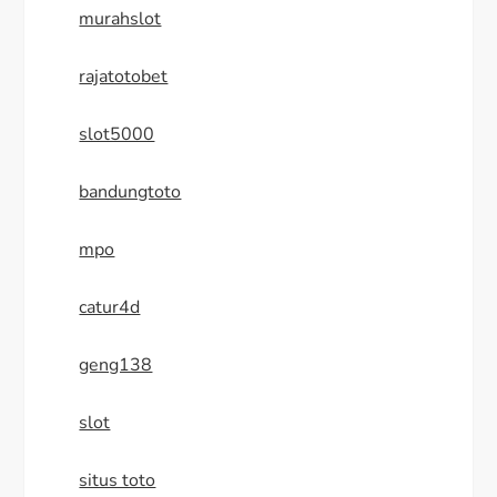
murahslot
rajatotobet
slot5000
bandungtoto
mpo
catur4d
geng138
slot
situs toto