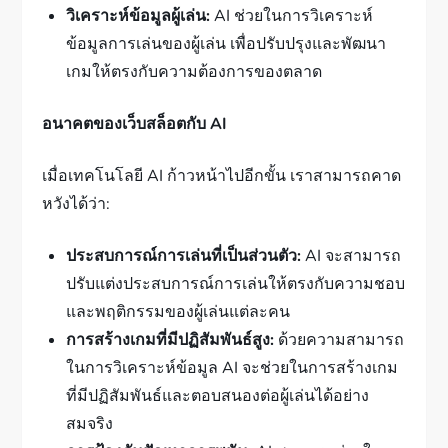
วิเคราะห์ข้อมูลผู้เล่น:
AI ช่วยในการวิเคราะห์
ข้อมูลการเล่นของผู้เล่น เพื่อปรับปรุงและพัฒนา
เกมให้ตรงกับความต้องการของตลาด
อนาคตของเว็บสล็อตกับ AI
เมื่อเทคโนโลยี AI ก้าวหน้าไปอีกขั้น เราสามารถคาด
หวังได้ว่า:
ประสบการณ์การเล่นที่เป็นส่วนตัว:
AI จะสามารถ
ปรับแต่งประสบการณ์การเล่นให้ตรงกับความชอบ
และพฤติกรรมของผู้เล่นแต่ละคน
การสร้างเกมที่มีปฏิสัมพันธ์สูง:
ด้วยความสามารถ
ในการวิเคราะห์ข้อมูล AI จะช่วยในการสร้างเกม
ที่มีปฏิสัมพันธ์และตอบสนองต่อผู้เล่นได้อย่าง
สมจริง