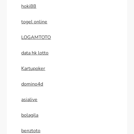
hoki88
togel online
LOGAMTOTO
data hk lotto
Kartupoker
domino4d
asialive
bolagila
benztoto