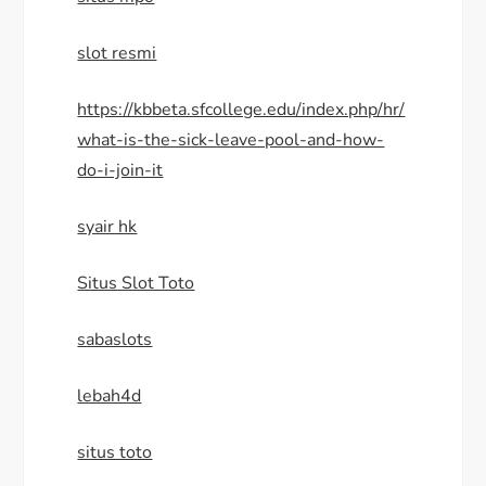
slot resmi
https://kbbeta.sfcollege.edu/index.php/hr/
what-is-the-sick-leave-pool-and-how-
do-i-join-it
syair hk
Situs Slot Toto
sabaslots
lebah4d
situs toto