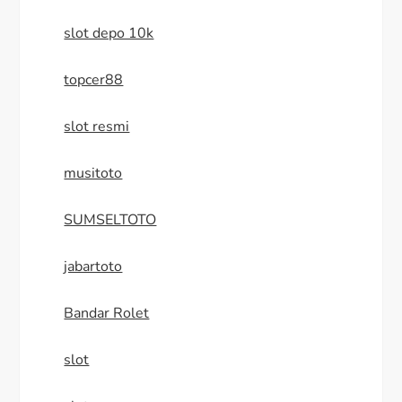
slot depo 10k
topcer88
slot resmi
musitoto
SUMSELTOTO
jabartoto
Bandar Rolet
slot