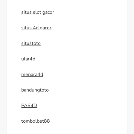
situs slot gacor
situs 4d gacor
situstoto
ular4d
menara4d
bandungtoto
PAS4D
tombolbet88