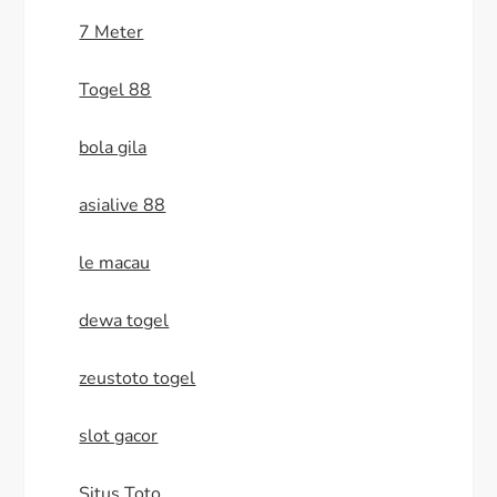
7 Meter
Togel 88
bola gila
asialive 88
le macau
dewa togel
zeustoto togel
slot gacor
Situs Toto